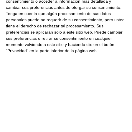
consentimiento o acceder a información más detallada y
bailarina con un toque deportivo moderno.
cambiar sus preferencias antes de otorgar su consentimiento.
Los detalles trenzados a mano aportan un
Tenga en cuenta que algún procesamiento de sus datos
acento artesanal, mientras que la tira en el
personales puede no requerir de su consentimiento, pero usted
tobillo garantiza sujeción y seguridad. La
tiene el derecho de rechazar tal procesamiento. Sus
combinación de colores azul y marrón aporta
preferencias se aplicarán solo a este sitio web. Puede cambiar
personalidad y elegancia a cualquier look.
sus preferencias o retirar su consentimiento en cualquier
momento volviendo a este sitio y haciendo clic en el botón
"Privacidad" en la parte inferior de la página web.
Características:
Bailarina con detalle trenzado artesanal
Tira en el tobillo para mayor sujeción
Suela escultural con relieve marcado
Altura de la suela: 35 mm
Composición:
Exterior: piel de vacuno
Forro y plantilla: piel de oveja