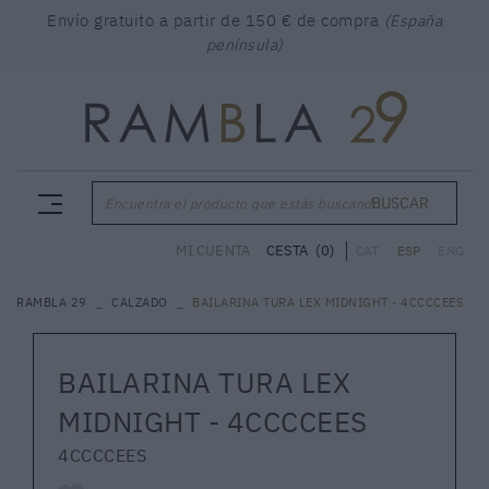
Envío gratuito a partir de 150 € de compra
(España
península)
BUSCAR
Encuentra el producto que estás buscando...
CESTA
(0)
MI CUENTA
CAT
ESP
ENG
RAMBLA 29
CALZADO
BAILARINA TURA LEX MIDNIGHT - 4CCCCEES
BAILARINA TURA LEX
MIDNIGHT - 4CCCCEES
4CCCCEES