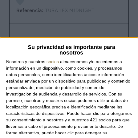
Referencia:
TURA LEX MIDNIGHT
Tura Lex Midnight – 4CCCCEES
Su privacidad es importante para
nosotros
Bailarina Tura Lex de la marca 4CCCCEES, un
Nosotros y nuestros
socios
almacenamos y/o accedemos a
modelo con un diseño escultórico que
información en un dispositivo, como cookies, y procesamos
datos personales, como identificadores únicos e información
combina comodidad y funcionalidad. Su
estándar enviada por un dispositivo para publicidad y contenido
suela marcada y con relieve está inspirada
personalizado, medición de publicidad y contenido,
en los neumáticos de
monster truck
,
investigación de audiencia y desarrollo de servicios.
Con su
creando una silueta atrevida y
permiso, nosotros y nuestros socios podemos utilizar datos de
contemporánea que sigue la curva natural
localización geográfica precisa e identificación mediante las
del pie al caminar.
características de dispositivos. Puede hacer clic para otorgarnos
su consentimiento a nosotros y a nuestros 421 socios para que
llevemos a cabo el procesamiento previamente descrito. De
El modelo Lex reinterpreta la clásica
forma alternativa, puede hacer clic para denegar su