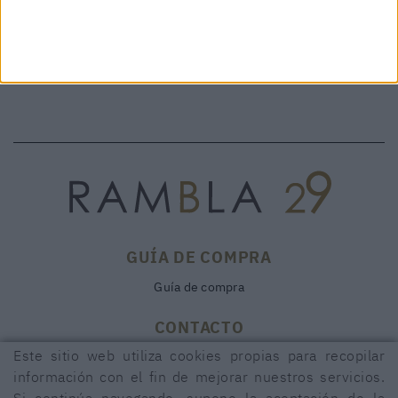
GUÍA DE COMPRA
Guía de compra
CONTACTO
Este sitio web utiliza cookies propias para recopilar
Rambla, 29
17600 FIGUERES (Girona)
información con el fin de mejorar nuestros servicios.