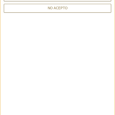
NO ACEPTO
QUEEN NERO - M*BRC
CHANTAL ORCHIDEA 25814 -
89,00 €
VISONA'
20%
89€
187,00 €