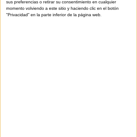
sus preferencias o retirar su consentimiento en cualquier
momento volviendo a este sitio y haciendo clic en el botón
"Privacidad" en la parte inferior de la página web.
DISPONIBILIDAD
SOLO
1
UNIDAD
Envío en 24-48 horas.
315,00 €