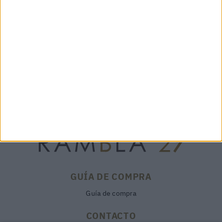
AT-3 DARK GOLD - MARCO
SVEVA XS SENSE NERO -
TADINI
ORCIANI
233,00 €
395,00 €
GUÍA DE COMPRA
Guía de compra
CONTACTO