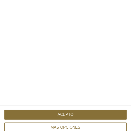
TAMBIÉN PUEDE INTERESARTE
FEHENDOO CARMINE – IMAYIN
CRISTAL GLICINE - M*BRM
319,00 €
111,30 €
30%
159€
ACEPTO
MÁS OPCIONES