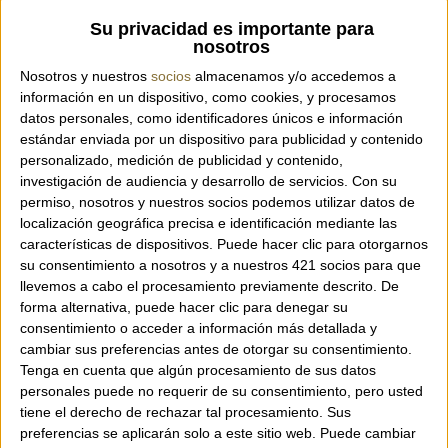
Su privacidad es importante para
Referencia:
TOKYO ANTIK WHITE
nosotros
Nosotros y nuestros
socios
almacenamos y/o accedemos a
información en un dispositivo, como cookies, y procesamos
datos personales, como identificadores únicos e información
Bolso de mano de abalorios de la marca
estándar enviada por un dispositivo para publicidad y contenido
Imayin.
personalizado, medición de publicidad y contenido,
Disponible en diferentes colores.
investigación de audiencia y desarrollo de servicios.
Con su
permiso, nosotros y nuestros socios podemos utilizar datos de
localización geográfica precisa e identificación mediante las
Tamaño: 17 x 27 x 15 cm.
características de dispositivos. Puede hacer clic para otorgarnos
su consentimiento a nosotros y a nuestros 421 socios para que
llevemos a cabo el procesamiento previamente descrito. De
forma alternativa, puede hacer clic para denegar su
consentimiento o acceder a información más detallada y
cambiar sus preferencias antes de otorgar su consentimiento.
Tenga en cuenta que algún procesamiento de sus datos
personales puede no requerir de su consentimiento, pero usted
tiene el derecho de rechazar tal procesamiento. Sus
preferencias se aplicarán solo a este sitio web. Puede cambiar