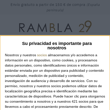
Envío gratuito a partir de 150 € de compra
(España
península)
Su privacidad es importante para
BUSCAR
Encuentra el producto que estás buscando...
nosotros
Nosotros y nuestros
socios
almacenamos y/o accedemos a
CESTA
(0)
MI CUENTA
CAT
ESP
ENG
información en un dispositivo, como cookies, y procesamos
datos personales, como identificadores únicos e información
RAMBLA 29
BOLSOS
estándar enviada por un dispositivo para publicidad y contenido
personalizado, medición de publicidad y contenido,
investigación de audiencia y desarrollo de servicios.
Con su
permiso, nosotros y nuestros socios podemos utilizar datos de
localización geográfica precisa e identificación mediante las
características de dispositivos. Puede hacer clic para otorgarnos
su consentimiento a nosotros y a nuestros 421 socios para que
llevemos a cabo el procesamiento previamente descrito. De