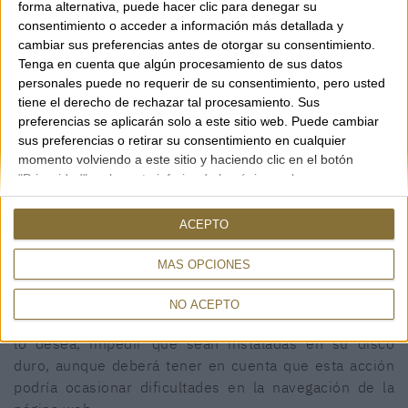
forma alternativa, puede hacer clic para denegar su
consentimiento o acceder a información más detallada y
cambiar sus preferencias antes de otorgar su consentimiento.
Tenga en cuenta que algún procesamiento de sus datos
personales puede no requerir de su consentimiento, pero usted
tiene el derecho de rechazar tal procesamiento. Sus
GUÍA DE COMPRA
preferencias se aplicarán solo a este sitio web. Puede cambiar
sus preferencias o retirar su consentimiento en cualquier
Guía de compra
momento volviendo a este sitio y haciendo clic en el botón
"Privacidad" en la parte inferior de la página web.
CONTACTO
Rambla, 29
ACEPTO
Este sitio web utiliza cookies propias para recopilar
17600 FIGUERES (Girona)
información con el fin de mejorar nuestros servicios.
MÁS OPCIONES
972 50 00 07
Si continúa navegando, supone la aceptación de la
690 91 26 40
instalación de las mismas. El usuario tiene la
NO ACEPTO
posibilidad de configurar su navegador pudiendo, si así
rambla29@rambla29.com
lo desea, impedir que sean instaladas en su disco
duro, aunque deberá tener en cuenta que esta acción
podría ocasionar dificultades en la navegación de la