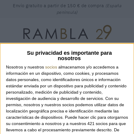
Envío gratuito a partir de 150 € de compra
(España
península)
Su privacidad es importante para
BUSCAR
Encuentra el producto que estás buscando...
nosotros
Nosotros y nuestros
socios
almacenamos y/o accedemos a
CESTA
(0)
MI CUENTA
CAT
ESP
ENG
información en un dispositivo, como cookies, y procesamos
datos personales, como identificadores únicos e información
CONTACTO
estándar enviada por un dispositivo para publicidad y contenido
personalizado, medición de publicidad y contenido,
investigación de audiencia y desarrollo de servicios.
Con su
permiso, nosotros y nuestros socios podemos utilizar datos de
localización geográfica precisa e identificación mediante las
características de dispositivos. Puede hacer clic para otorgarnos
su consentimiento a nosotros y a nuestros 421 socios para que
llevemos a cabo el procesamiento previamente descrito. De