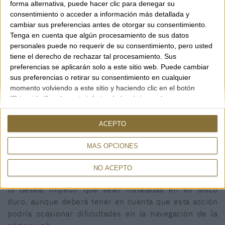
forma alternativa, puede hacer clic para denegar su
consentimiento o acceder a información más detallada y
cambiar sus preferencias antes de otorgar su consentimiento.
Tenga en cuenta que algún procesamiento de sus datos
personales puede no requerir de su consentimiento, pero usted
tiene el derecho de rechazar tal procesamiento. Sus
GUÍA DE COMPRA
preferencias se aplicarán solo a este sitio web. Puede cambiar
sus preferencias o retirar su consentimiento en cualquier
Guía de compra
momento volviendo a este sitio y haciendo clic en el botón
"Privacidad" en la parte inferior de la página web.
CONTACTO
Rambla, 29
ACEPTO
Este sitio web utiliza cookies propias para recopilar
17600 FIGUERES (Girona)
información con el fin de mejorar nuestros servicios.
MÁS OPCIONES
972 50 00 07
Si continúa navegando, supone la aceptación de la
690 91 26 40
instalación de las mismas. El usuario tiene la
NO ACEPTO
posibilidad de configurar su navegador pudiendo, si así
rambla29@rambla29.com
lo desea, impedir que sean instaladas en su disco
duro, aunque deberá tener en cuenta que esta acción
podría ocasionar dificultades en la navegación de la