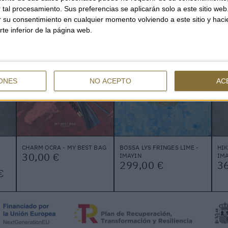
tal procesamiento. Sus preferencias se aplicarán solo a este sitio we
TAMBIÉN PUEDE INTERESARTE
ar su consentimiento en cualquier momento volviendo a este sitio y haci
rte inferior de la página web.
ONES
NO ACEPTO
AC
CHARM OCRA - MY BEST BAG
BOSSA LYS FRINGES LIME -
HI
30,00 €
IMAYIN
IMA
299,00 €
3
€