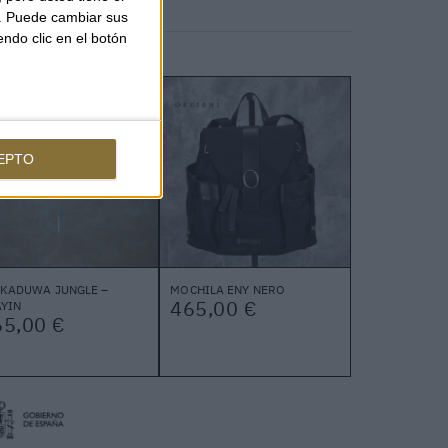
b. Puede cambiar sus
endo clic en el botón
EPTO
KKADUWA JUNGLE –
MOCHILA ENY NERO
465,00 €
YIN
65,00 €