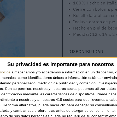
100% Hecho en Italia
Cierre con botón a pr
Bolsillo lateral con ci
Incluye correa de piel 
Hecho en piel de bec
Medidas: 12 x 19 x 2 
DISPONIBILIDAD
Este producto está dis
Su privacidad es importante para nosotros
socios
almacenamos y/o accedemos a información en un dispositivo, c
sonales, como identificadores únicos e información estándar enviada 
ntenido personalizado, medición de publicidad y contenido, investigaci
os.
Con su permiso, nosotros y nuestros socios podemos utilizar datos 
CANTIDAD
identificación mediante las características de dispositivos. Puede hacer
ntimiento a nosotros y a nuestros 419 socios para que llevemos a cab
. De forma alternativa, puede hacer clic para denegar su consentimien
llada y cambiar sus preferencias antes de otorgar su consentimiento.
ento de sus datos personales puede no requerir de su consentimiento, 