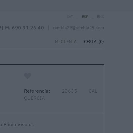
_
_
CAT
ESP
ENG
7
| M.
690 91 26 40
rambla29@rambla29.com
CESTA
(0)
MI CUENTA
Referencia:
20635 CAL
QUERCIA
a Plinio Visonà.