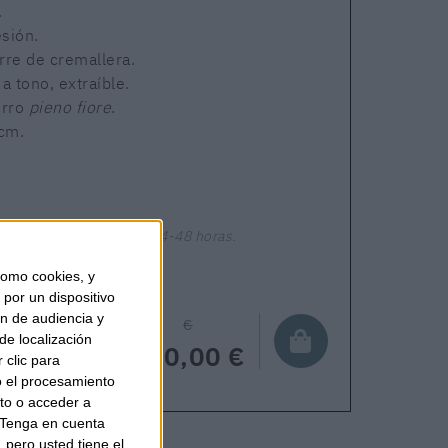
.
esión.
erre de cremallera.
a tono, extraíble.
erro
pieno fiore
.
cm.
ponible
Envío en 24-48 horas.
omo cookies, y
por un dispositivo
ón de audiencia y
€
de localización
150,00 €
 clic para
o el procesamiento
to o acceder a
Tenga en cuenta
pero usted tiene el