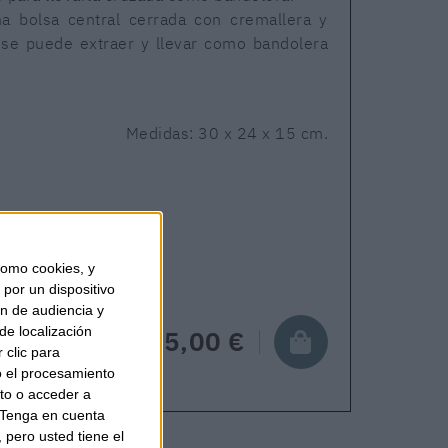
a bolsa central cerrada con cremallera y
 se puede extraer y llevar como bandolera
Medidas: 30 x 24 x 15 cm.
Envío en 24-48 horas.
omo cookies, y
por un dispositivo
ón de audiencia y
de localización
155,00 €
 clic para
o el procesamiento
to o acceder a
Tenga en cuenta
pero usted tiene el