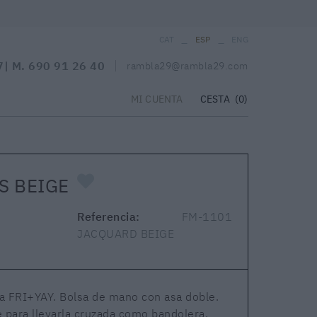
_
_
CAT
ESP
ENG
7
| M.
690 91 26 40
rambla29@rambla29.com
CESTA
(0)
MI CUENTA
S BEIGE
Referencia:
FM-1101
JACQUARD BEIGE
na FRI+YAY. Bolsa de mano con asa doble.
le para llevarla cruzada como bandolera.