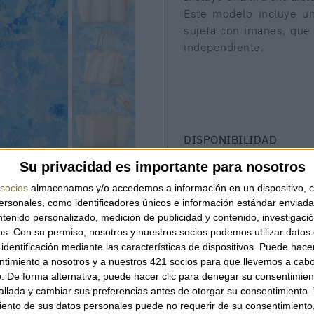
Este modelo incluye un
sujeta con imanes, que
independiente.
DISPONIBILIDAD
Su privacidad es importante para nosotros
SOLO
1
UNIDAD
socios
almacenamos y/o accedemos a información en un dispositivo, c
sonales, como identificadores únicos e información estándar enviada 
ntenido personalizado, medición de publicidad y contenido, investigaci
os.
Con su permiso, nosotros y nuestros socios podemos utilizar datos 
CANTIDAD
identificación mediante las características de dispositivos. Puede hacer
ntimiento a nosotros y a nuestros 421 socios para que llevemos a cab
. De forma alternativa, puede hacer clic para denegar su consentimien
llada y cambiar sus preferencias antes de otorgar su consentimiento.
ento de sus datos personales puede no requerir de su consentimiento, 