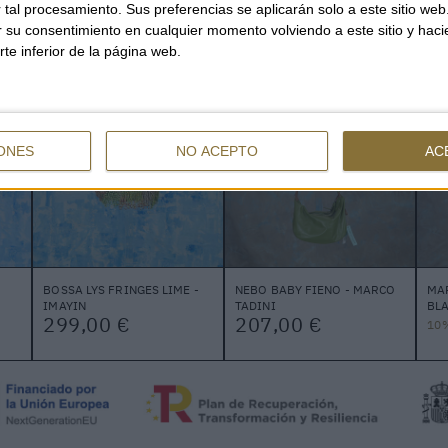
tal procesamiento. Sus preferencias se aplicarán solo a este sitio we
TAMBIÉN PUEDE INTERESARTE
ar su consentimiento en cualquier momento volviendo a este sitio y haci
rte inferior de la página web.
ONES
NO ACEPTO
AC
BOSSA LYS FRINGES LIME -
NEBO BABY FIENO - MARCO
MA
IMAYIN
TADINI
BLA
299,00 €
207,00 €
10