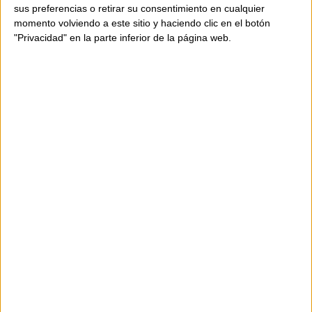
sus preferencias o retirar su consentimiento en cualquier
momento volviendo a este sitio y haciendo clic en el botón
"Privacidad" en la parte inferior de la página web.
DISPONIBILIDAD
Este producto está disponible
Envío en 24-48 horas.
145,00 €