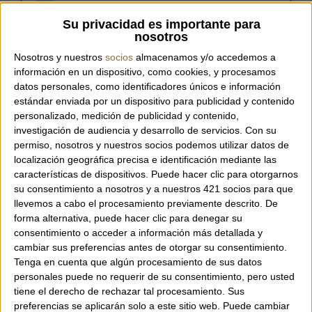
Referencia:
MIMOSA SILVER
Su privacidad es importante para
nosotros
Nosotros y nuestros
socios
almacenamos y/o accedemos a
información en un dispositivo, como cookies, y procesamos
datos personales, como identificadores únicos e información
Estola lisa con decoración de flor al tono de
estándar enviada por un dispositivo para publicidad y contenido
la marca italiana Gaynor Bongard.
personalizado, medición de publicidad y contenido,
Disponible en dos colores.
investigación de audiencia y desarrollo de servicios.
Con su
permiso, nosotros y nuestros socios podemos utilizar datos de
localización geográfica precisa e identificación mediante las
Composición: 100% seda.
características de dispositivos. Puede hacer clic para otorgarnos
Tamaño: 66 x 200 cm.
su consentimiento a nosotros y a nuestros 421 socios para que
llevemos a cabo el procesamiento previamente descrito. De
forma alternativa, puede hacer clic para denegar su
consentimiento o acceder a información más detallada y
cambiar sus preferencias antes de otorgar su consentimiento.
Tenga en cuenta que algún procesamiento de sus datos
personales puede no requerir de su consentimiento, pero usted
tiene el derecho de rechazar tal procesamiento. Sus
preferencias se aplicarán solo a este sitio web. Puede cambiar