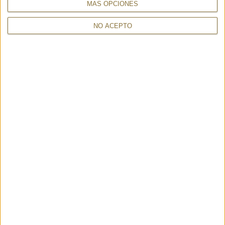
MÁS OPCIONES
NO ACEPTO
CUELLO PALOMA STUCCO -
MINERVA PEONIA - GAYNOR
GAYNOR BONGARD
BONGARD
105,00 €
135,00 €