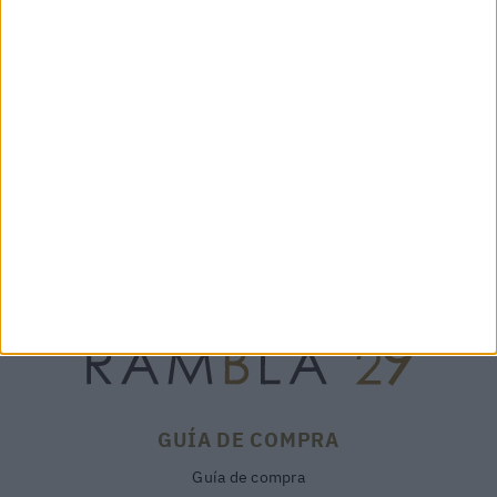
BUFANDA LACROIX BLUE
CUELLO PALOMA ROSA -
149,00 €
GAYNOR BONGARD
105,00 €
GUÍA DE COMPRA
Guía de compra