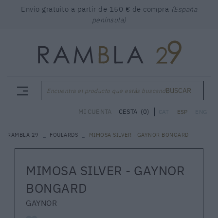
Envío gratuito a partir de 150 € de compra
(España
península)
BUSCAR
Encuentra el producto que estás buscando...
CESTA
(0)
MI CUENTA
CAT
ESP
ENG
RAMBLA 29
FOULARDS
MIMOSA SILVER - GAYNOR BONGARD
MIMOSA SILVER - GAYNOR
BONGARD
GAYNOR