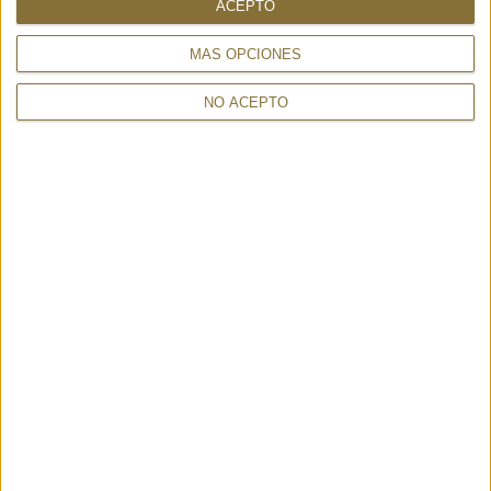
ACEPTO
SHOPPER PISTOIA BLACK -
AT-3 DARK GOLD - MARCO
CAMPOMAGGI
TADINI
520,00 €
233,00 €
MÁS OPCIONES
NO ACEPTO
CHANTAL ORCHIDEA 25814 -
CRYSTAL PURSE CHARM –
VISONA'
FRI+YAY
187,00 €
45,00 €