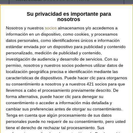
Su privacidad es importante para
nosotros
Mochila de la marca italiana Orciani.
Nosotros y nuestros
socios
almacenamos y/o accedemos a
información en un dispositivo, como cookies, y procesamos
Fabricada completamente en Italia con piel
datos personales, como identificadores únicos e información
de ternera lisa en acabado brillante y nylon
estándar enviada por un dispositivo para publicidad y contenido
con acabados metálicos en tono plateado. La
personalizado, medición de publicidad y contenido,
mochila cuenta con dos bolsillos exteriores,
investigación de audiencia y desarrollo de servicios.
Con su
dos bolsillos interiores y se cierra con una
permiso, nosotros y nuestros socios podemos utilizar datos de
solapa magnética y cierre a presión. Las asas
localización geográfica precisa e identificación mediante las
de la mochila tienen 3 cm de ancho y son
características de dispositivos. Puede hacer clic para otorgarnos
su consentimiento a nosotros y a nuestros 421 socios para que
ajustables.
llevemos a cabo el procesamiento previamente descrito. De
forma alternativa, puede hacer clic para denegar su
consentimiento o acceder a información más detallada y
Dimensiones: 32 x 28 x 12 cm.
cambiar sus preferencias antes de otorgar su consentimiento.
Tenga en cuenta que algún procesamiento de sus datos
personales puede no requerir de su consentimiento, pero usted
tiene el derecho de rechazar tal procesamiento. Sus