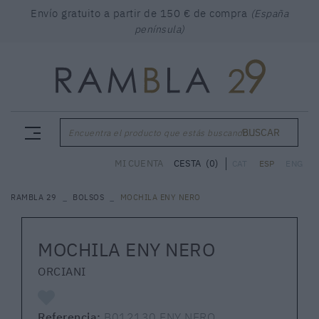
Envío gratuito a partir de 150 € de compra
(España
península)
BUSCAR
Encuentra el producto que estás buscando...
CESTA
(0)
MI CUENTA
CAT
ESP
ENG
RAMBLA 29
BOLSOS
MOCHILA ENY NERO
MOCHILA ENY NERO
ORCIANI
Referencia:
B012130 ENY NERO