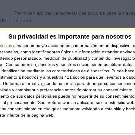
Permiten aplicar características propias para la naveg
IÓN
idioma).
Permiten al prestador el análisis vinculado a la naveg
Su privacidad es importante para nosotros
finalidad de llevar un seguimiento de uso de la págin
socios
almacenamos y/o accedemos a información en un dispositivo, c
contenidos más visitados, número de visitantes, etc.
sonales, como identificadores únicos e información estándar enviada 
ntenido personalizado, medición de publicidad y contenido, investigaci
Permiten al editor incluir en la web espacios publici
os.
Con su permiso, nosotros y nuestros socios podemos utilizar datos 
identificación mediante las características de dispositivos. Puede hacer
ntimiento a nosotros y a nuestros 421 socios para que llevemos a cab
. De forma alternativa, puede hacer clic para denegar su consentimien
Permiten al editor incluir en la página web espacios 
llada y cambiar sus preferencias antes de otorgar su consentimiento.
través de los hábitos de navegación del usuario.
ento de sus datos personales puede no requerir de su consentimiento, 
TAL
tal procesamiento. Sus preferencias se aplicarán solo a este sitio we
ar su consentimiento en cualquier momento volviendo a este sitio y haci
rte inferior de la página web.
 Ley 34/2002, de 11 de julio, de Servicios de la Socieda
tilizadas en nuestra website: