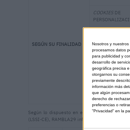
COOKIES
DE
PERSONALIZAC
COOKIES
DE
ANÁLISIS
SEGÚN SU FINALIDAD
Nosotros y nuestros
procesamos datos per
para publicidad y co
COOKIES
desarrollo de servici
geográfica precisa e 
PUBLICITARIAS
otorgarnos su conse
previamente descrito
COOKIES
DE
información más deta
PUBLICIDAD
que algún procesami
COMPORTAMEN
derecho de rechazar 
preferencias o retir
"Privacidad" en la pa
Según lo dispuesto en el artículo 22.2 de la
(LSSI-CE), RAMBLA29 informa de las
cookies
u