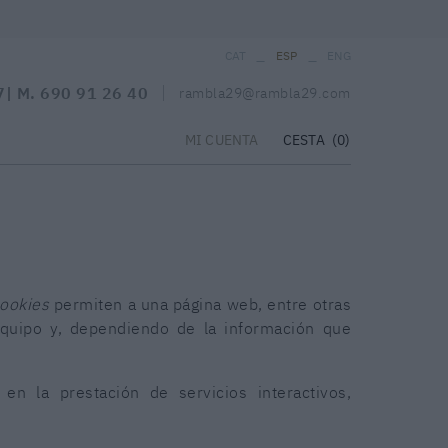
_
_
CAT
ESP
ENG
7
| M.
690 91 26 40
rambla29@rambla29.com
CESTA
(0)
MI CUENTA
ookies
permiten a una página web, entre otras
equipo y, dependiendo de la información que
n la prestación de servicios interactivos,