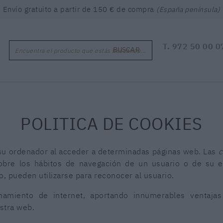
Envío gratuito a partir de 150 € de compra
(España península)
T.
972 50 00 0
BUSCAR
Encuentra el producto que estás buscando...
POLITICA DE COOKIES
su ordenador al acceder a determinadas páginas web. Las
c
obre los hábitos de navegación de un usuario o de su 
o, pueden utilizarse para reconocer al usuario.
amiento de internet, aportando innumerables ventajas e
estra web.