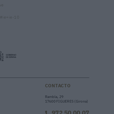
we
s#ie=ie-10
CONTACTO
Rambla, 29
17600 FIGUERES (Girona)
972 50 00 07