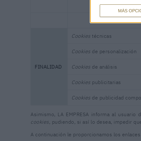
MÁS OPCI
Cookies
técnicas
Cookies
de
personalización
FINALIDAD
Cookies
de análisis
Cookies
publicitarias
Cookies
de publicidad compo
Asimismo, LA EMPRESA informa al usuario de
cookies
, pudiendo, si así lo desea, impedir qu
A continuación le proporcionamos los enlaces 