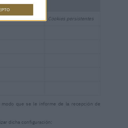
EPTO
Cookies
de sesión
Cookies persistentes
e modo que se le informe de la recepción de
zar dicha configuración: