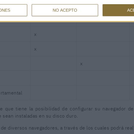
TIPOS DE
COOKIES
ONES
NO ACEPTO
AC
Cookies
propias
Cookies
de tercero
x
x
x
rtamental
 que tiene la posibilidad de configurar su navegador d
e sean instaladas en su disco duro.
de diversos navegadores, a través de los cuales podrá reali