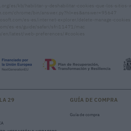
a.org/es/kb/habilitar-y-deshabilitar-cookies-que-los-sitios-
gle.com/chrome/bin/answer.py?hl=es&answer=95647
rosoft.com/es-es/internet-explorer/delete-manage-cookie
.com/es-es/guide/safari/sfri11471/mac
om/en/latest/web-preferences/#cookies
LA 29
GUÍA DE COMPRA
Guía de compra
IA