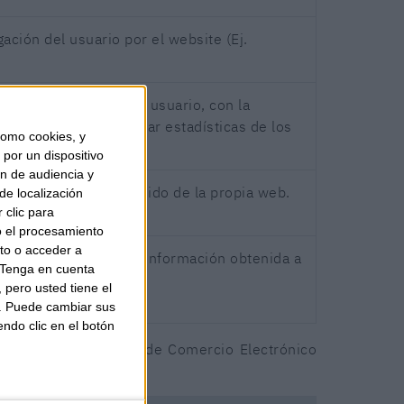
ación del usuario por el website (Ej.
ación realizada por el usuario, con la
a web, así como realizar estadísticas de los
omo cookies, y
por un dispositivo
ón de audiencia y
tarios, según el contenido de la propia web.
de localización
 clic para
o el procesamiento
to o acceder a
publicitarios según la información obtenida a
Tenga en cuenta
pero usted tiene el
b. Puede cambiar sus
endo clic en el botón
d de la Información y de Comercio Electrónico