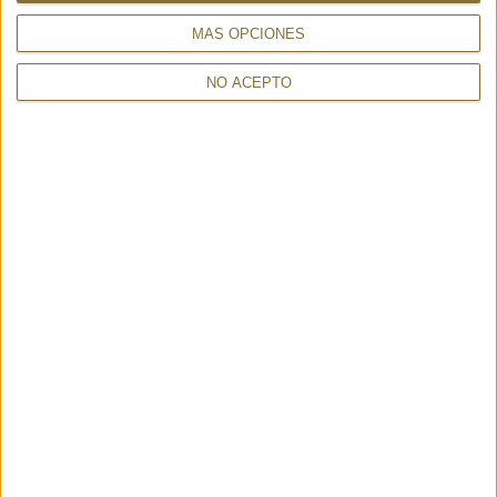
495,00 €
MÁS OPCIONES
NO ACEPTO
NEBO BABY CIPRIA - MARCO
AMETISTA BORGOGNA -
TADINI
CAMPOMAGGI
207,00 €
290,00 €