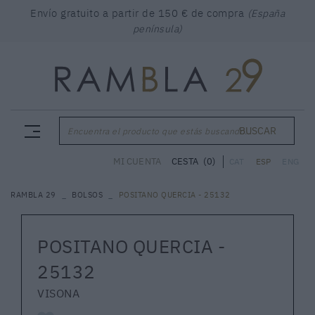
Envío gratuito a partir de 150 € de compra
(España
península)
BUSCAR
Encuentra el producto que estás buscando...
CESTA
(0)
MI CUENTA
CAT
ESP
ENG
RAMBLA 29
BOLSOS
POSITANO QUERCIA - 25132
POSITANO QUERCIA -
25132
VISONA