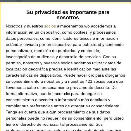
Referencia:
25132 CAL QUERCIA
Su privacidad es importante para
nosotros
Nosotros y nuestros
socios
almacenamos y/o accedemos a
información en un dispositivo, como cookies, y procesamos
Bolso de la marca italiana Plinio Visona'.
datos personales, como identificadores únicos e información
estándar enviada por un dispositivo para publicidad y contenido
100% Hecho en Italia.
personalizado, medición de publicidad y contenido,
investigación de audiencia y desarrollo de servicios.
Con su
Bolsillo interior fijo con cierre de cremallera.
permiso, nosotros y nuestros socios podemos utilizar datos de
Cierre con solapa e imán.
localización geográfica precisa e identificación mediante las
Incluye correa de piel extensible y extraíble
características de dispositivos. Puede hacer clic para otorgarnos
para llevar como bandolera.
su consentimiento a nosotros y a nuestros 421 socios para que
Hecho en piel de becerro
pieno fiore
.
llevemos a cabo el procesamiento previamente descrito. De
Medidas: 30 x 40 x 22 cm.
forma alternativa, puede hacer clic para denegar su
consentimiento o acceder a información más detallada y
cambiar sus preferencias antes de otorgar su consentimiento.
Tenga en cuenta que algún procesamiento de sus datos
personales puede no requerir de su consentimiento, pero usted
tiene el derecho de rechazar tal procesamiento. Sus
preferencias se aplicarán solo a este sitio web. Puede cambiar