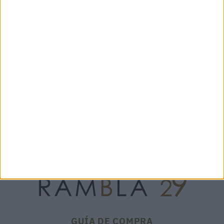
WAIKIKI HEXA CARNIVAL -
EMI QUERCIA - 20635
150,00 €
ALLAN K
€
208,25 €
15%
245€
GUÍA DE COMPRA