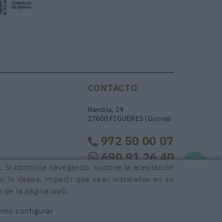
CONTACTO
Rambla, 29
17600 FIGUERES (Girona)
972 50 00 07
690 91 26 40
os. Si continúa navegando, supone la aceptación
así lo desea, impedir que sean instaladas en su
rambla29@rambla29.com
n de la página web.
mo configurar