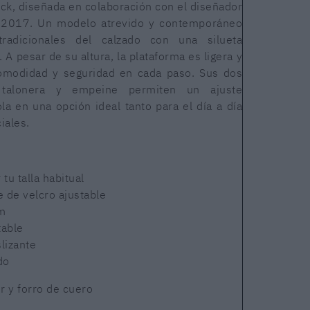
ock, diseñada en colaboración con el diseñador
 2017. Un modelo atrevido y contemporáneo
tradicionales del calzado con una silueta
. A pesar de su altura, la plataforma es ligera y
comodidad y seguridad en cada paso. Sus dos
 talonera y empeine permiten un ajuste
la en una opción ideal tanto para el día a día
iales.
u talla habitual
e de velcro ajustable
cm
table
lizante
do
r y forro de cuero