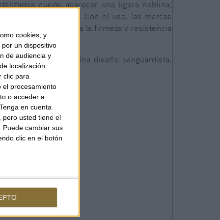
talizados puede aparecer una ligera neblina;
 un paño suave seco. Con el uso, las marcas
meno natural debido a la firmeza y resistencia
omo cookies, y
por un dispositivo
ón de audiencia y
sofisticada que combina diseño vanguardista,
de localización
estilo inconfundible.
 clic para
o el procesamiento
to o acceder a
Tenga en cuenta
pero usted tiene el
b. Puede cambiar sus
endo clic en el botón
39
EPTO