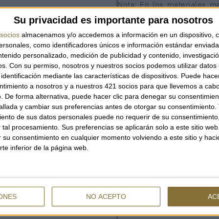
Nota: En los materiales me
se recomienda limpiar con
Su privacidad es importante para nosotros
en los pliegues son un fenó
socios
almacenamos y/o accedemos a información en un dispositivo, c
del material.
sonales, como identificadores únicos e información estándar enviada 
ntenido personalizado, medición de publicidad y contenido, investigaci
Una sandalia escultural y 
os.
Con su permiso, nosotros y nuestros socios podemos utilizar datos 
altura y estabilidad con un 
identificación mediante las características de dispositivos. Puede hacer
ntimiento a nosotros y a nuestros 421 socios para que llevemos a cab
. De forma alternativa, puede hacer clic para denegar su consentimien
llada y cambiar sus preferencias antes de otorgar su consentimiento.
BRUTT SANDAL GOLD
ento de sus datos personales puede no requerir de su consentimiento, 
tal procesamiento. Sus preferencias se aplicarán solo a este sitio we
ar su consentimiento en cualquier momento volviendo a este sitio y haci
rte inferior de la página web.
OPCIONES
38
199,00 €
ONES
NO ACEPTO
AC