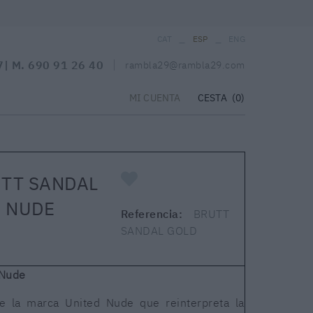
_
_
CAT
ESP
ENG
7
| M.
690 91 26 40
rambla29@rambla29.com
CESTA
(0)
MI CUENTA
UTT SANDAL
D NUDE
Referencia:
BRUTT
SANDAL GOLD
 Nude
de la marca United Nude que reinterpreta la