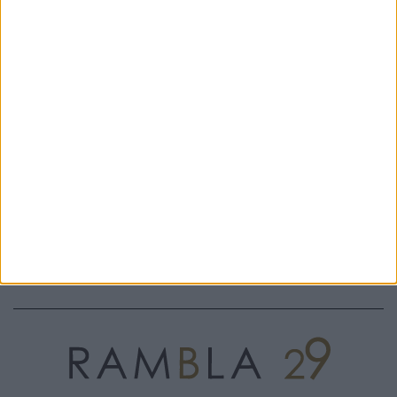
BAILARINA TURA LEX
PLITA JIN BLACK - 4CCCCEES
171,00 €
MIDNIGHT - 4CCCCEES
189,00 €