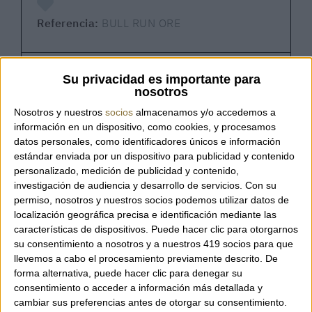
Referencia:
BULL RUN ORE
Bull Run Ore – United Nude
Su privacidad es importante para
nosotros
Sandalia con plataforma de la marca United Nude
Nosotros y nuestros
socios
almacenamos y/o accedemos a
con una estética brutalista y contemporánea,
información en un dispositivo, como cookies, y procesamos
confeccionada en cuero y materiales técnicos.
datos personales, como identificadores únicos e información
Diseñada para mujeres activas que buscan
estándar enviada por un dispositivo para publicidad y contenido
comodidad durante todo el día sin renunciar a un
personalizado, medición de publicidad y contenido,
estilo potente y moderno. A pesar de su apariencia
investigación de audiencia y desarrollo de servicios.
Con su
permiso, nosotros y nuestros socios podemos utilizar datos de
robusta, es una sandalia ligera y práctica, con tres
localización geográfica precisa e identificación mediante las
correas ajustables que permiten adaptarla
características de dispositivos. Puede hacer clic para otorgarnos
perfectamente al pie. Una opción versátil que
su consentimiento a nosotros y a nuestros 419 socios para que
combina un toque sport con una elegancia urbana.
llevemos a cabo el procesamiento previamente descrito. De
forma alternativa, puede hacer clic para denegar su
Características:
consentimiento o acceder a información más detallada y
cambiar sus preferencias antes de otorgar su consentimiento.
Recomendamos elegir tu talla habitual