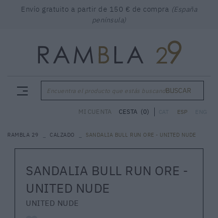
Envío gratuito a partir de 150 € de compra
(España
península)
BUSCAR
Encuentra el producto que estás buscando...
CESTA
(0)
MI CUENTA
CAT
ESP
ENG
RAMBLA 29
CALZADO
SANDALIA BULL RUN ORE - UNITED NUDE
SANDALIA BULL RUN ORE -
UNITED NUDE
UNITED NUDE