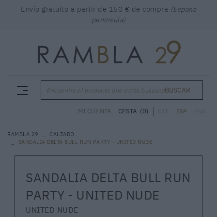
Envío gratuito a partir de 150 € de compra
(España
península)
BUSCAR
Encuentra el producto que estás buscando...
CESTA
(0)
MI CUENTA
CAT
ESP
ENG
RAMBLA 29
CALZADO
SANDALIA DELTA BULL RUN PARTY - UNITED NUDE
SANDALIA DELTA BULL RUN
PARTY - UNITED NUDE
UNITED NUDE