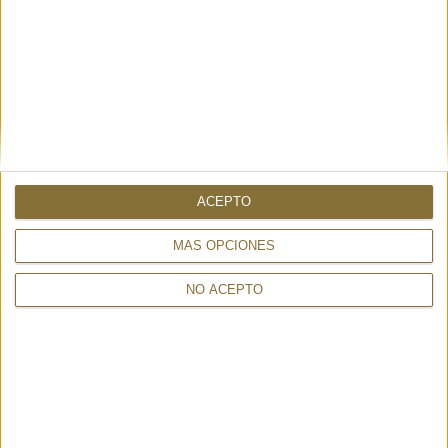
159,00 €
TAMBIÉN PUEDE INTERESARTE
ACEPTO
MÁS OPCIONES
NO ACEPTO
SANDALIA BRUTT SANDAL GOLD
KAPOK SOON ZEBRA -
- UNITED NUDE
4CCCCEES