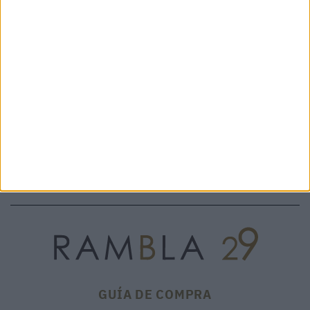
SANDALIA LOOP TOE LO CUBE
TURA BALLET ZEBRA -
SILVER - UNITED NUDE
4CCCCEES
136,00 €
159,00 €
GUÍA DE COMPRA