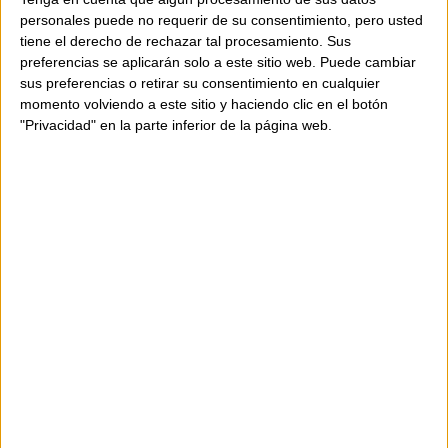
Altura del tacón:
85mm/3.3in
personales puede no requerir de su consentimiento, pero usted
tiene el derecho de rechazar tal procesamiento. Sus
Material:
Piel de Napa o TPU metálico y cinta
preferencias se aplicarán solo a este sitio web. Puede cambiar
de nailon
sus preferencias o retirar su consentimiento en cualquier
Forro:
Piel
momento volviendo a este sitio y haciendo clic en el botón
Plantilla:
PU
"Privacidad" en la parte inferior de la página web.
Suela:
Goma EPR
Ajuste:
Estándar
Expresa tu estilo único con las Bull Run, la
fusión perfecta entre diseño minimalista y
funcionalidad. ¡Dale un toque vanguardista a
cualquier ocasión!