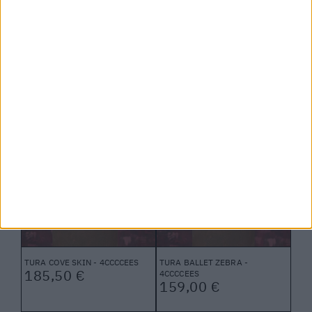
SANDALIA LOOP TOE LO CUBE
SANDALIA MELLOW ME DESERT
SILVER - UNITED NUDE
- 4CCCCEES X MIETIS
136,00 €
180,00 €
TURA COVE SKIN - 4CCCCEES
TURA BALLET ZEBRA -
185,50 €
4CCCCEES
159,00 €