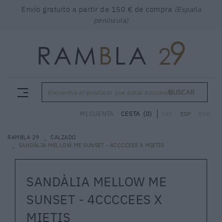
Envío gratuito a partir de 150 € de compra
(España
península)
BUSCAR
Encuentra el producto que estás buscando...
CESTA
(0)
MI CUENTA
CAT
ESP
ENG
RAMBLA 29
CALZADO
SANDÀLIA MELLOW ME SUNSET - 4CCCCEES X MIETIS
SANDÀLIA MELLOW ME
SUNSET - 4CCCCEES X
MIETIS