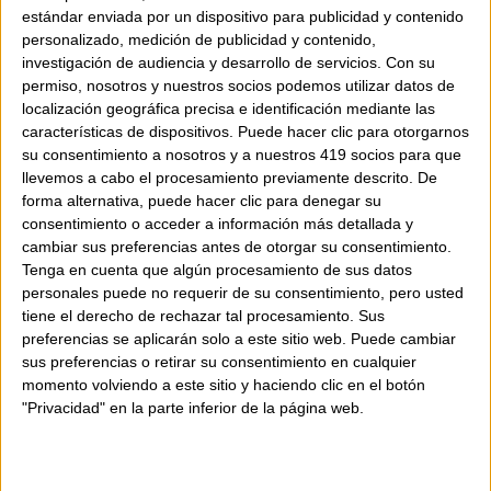
estándar enviada por un dispositivo para publicidad y contenido
Fusionando sus estéticas únicas, dos nuevos
personalizado, medición de publicidad y contenido,
tonos vibrantes – Sunset y Desert – se
investigación de audiencia y desarrollo de servicios.
Con su
presentan en el modelo icónico MELLOW ME,
permiso, nosotros y nuestros socios podemos utilizar datos de
localización geográfica precisa e identificación mediante las
con la calidad y la artesanía como esencia.
características de dispositivos. Puede hacer clic para otorgarnos
su consentimiento a nosotros y a nuestros 419 socios para que
llevemos a cabo el procesamiento previamente descrito. De
Diseñadas para perdurar, estas piezas
forma alternativa, puede hacer clic para denegar su
cuidadosamente elaboradas son para
consentimiento o acceder a información más detallada y
mujeres seguras de sí mismas. Mujeres que
cambiar sus preferencias antes de otorgar su consentimiento.
no se dejan llevar por las tendencias, sino
Tenga en cuenta que algún procesamiento de sus datos
que a menudo marcan opinión y caminan
personales puede no requerir de su consentimiento, pero usted
con determinación.
tiene el derecho de rechazar tal procesamiento. Sus
preferencias se aplicarán solo a este sitio web. Puede cambiar
sus preferencias o retirar su consentimiento en cualquier
momento volviendo a este sitio y haciendo clic en el botón
Saben exactamente adónde van y se visten
"Privacidad" en la parte inferior de la página web.
para hacer que cada paso cuente.
Sobre MIETIS