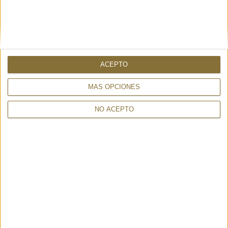
Color: Rosa.
Altura: 55 mm.
Parte superior: Piel de vaca y oveja.
Forro y plantilla: Piel de oveja.
Entresuela: PU de baja densidad.
ACEPTO
Suela: Espuma EVA.
MÁS OPCIONES
NO ACEPTO