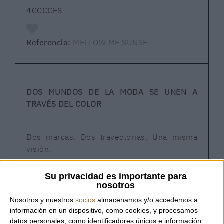
4CCCCES
Referencia:
MELLOW ME SUNSET
DOS MUNDOS DE LA MODA SE UNEN A
TRAVÉS DEL COLOR
Dos marcas. Dos trayectorias. Una misma
visión.
Su privacidad es importante para
Una colaboración entre el calzado
nosotros
vanguardista de 4CCCCEES y la firma de
Nosotros y nuestros
socios
almacenamos y/o accedemos a
bolsos de lujo MIETIS.
información en un dispositivo, como cookies, y procesamos
datos personales, como identificadores únicos e información