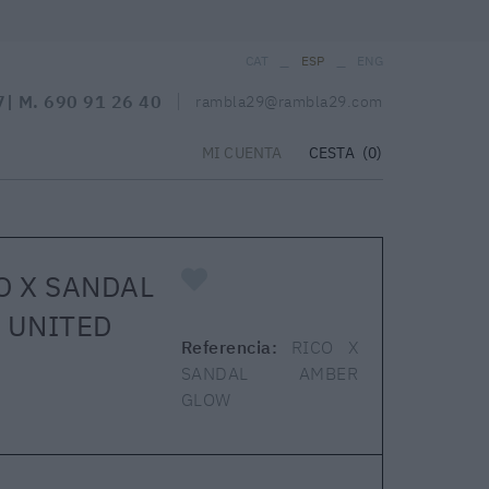
_
_
CAT
ESP
ENG
7
| M.
690 91 26 40
rambla29@rambla29.com
CESTA
(0)
MI CUENTA
O X SANDAL
 UNITED
Referencia:
RICO X
SANDAL AMBER
GLOW