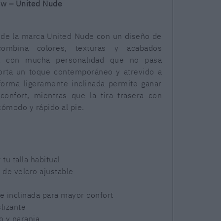
ow – United Nude
 de la marca United Nude con un diseño de
combina colores, texturas y acabados
za con mucha personalidad que no pasa
orta un toque contemporáneo y atrevido a
aforma ligeramente inclinada permite ganar
 confort, mientras que la tira trasera con
 cómodo y rápido al pie.
u talla habitual
e de velcro ajustable
e inclinada para mayor confort
lizante
o y naranja