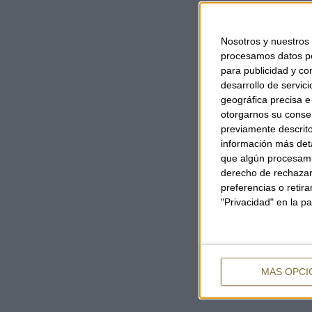
Nosotros y nuestros
procesamos datos per
para publicidad y co
desarrollo de servici
geográfica precisa e 
otorgarnos su conse
previamente descrito
información más deta
que algún procesami
derecho de rechazar 
preferencias o retir
"Privacidad" en la pa
MÁS OPCI