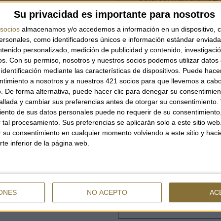
Su privacidad es importante para nosotros
socios
almacenamos y/o accedemos a información en un dispositivo, c
Composición:
parte super
sonales, como identificadores únicos e información estándar enviada 
ntenido personalizado, medición de publicidad y contenido, investigaci
os.
Con su permiso, nosotros y nuestros socios podemos utilizar datos 
Una sandalia con ca
identificación mediante las características de dispositivos. Puede hacer
comodidad para destacar 
ntimiento a nosotros y a nuestros 421 socios para que llevemos a cab
. De forma alternativa, puede hacer clic para denegar su consentimien
llada y cambiar sus preferencias antes de otorgar su consentimiento.
ento de sus datos personales puede no requerir de su consentimiento, 
RICO X SANDAL AMBE
tal procesamiento. Sus preferencias se aplicarán solo a este sitio we
ar su consentimiento en cualquier momento volviendo a este sitio y haci
rte inferior de la página web.
OPCIONES
39
154,00 €
ONES
NO ACEPTO
AC