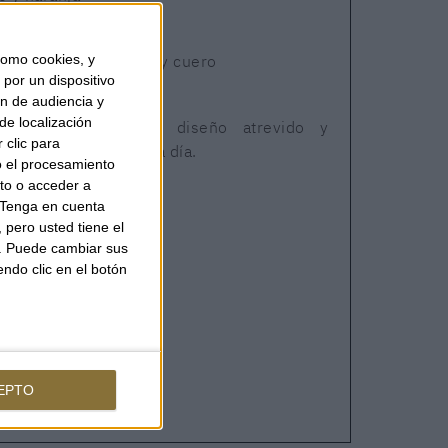
omo cookies, y
ior y forro de tejido y cuero
por un dispositivo
ón de audiencia y
de localización
rácter que combina diseño atrevido y
 clic para
con estilo en el día a día.
o el procesamiento
to o acceder a
Tenga en cuenta
pero usted tiene el
R GLOW
b. Puede cambiar sus
endo clic en el botón
40
EPTO