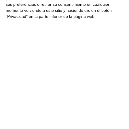
sus preferencias o retirar su consentimiento en cualquier
momento volviendo a este sitio y haciendo clic en el botón
"Privacidad" en la parte inferior de la página web.
DISPONIBILIDAD
SOLO
1
UNIDAD
Envío en 24-48 horas.
399,00 €