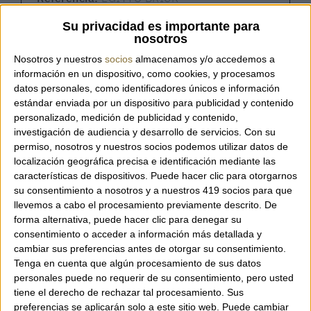
Su privacidad es importante para
nosotros
Nosotros y nuestros
socios
almacenamos y/o accedemos a
Pañuelo de la marca italiana Cashà.
información en un dispositivo, como cookies, y procesamos
datos personales, como identificadores únicos e información
estándar enviada por un dispositivo para publicidad y contenido
Disponible en dos tonos diferentes.
personalizado, medición de publicidad y contenido,
investigación de audiencia y desarrollo de servicios.
Con su
permiso, nosotros y nuestros socios podemos utilizar datos de
Composición: 70% cachemira y 30% seda.
localización geográfica precisa e identificación mediante las
características de dispositivos. Puede hacer clic para otorgarnos
su consentimiento a nosotros y a nuestros 419 socios para que
Tamaño: 70 x 200 cm.
llevemos a cabo el procesamiento previamente descrito. De
forma alternativa, puede hacer clic para denegar su
consentimiento o acceder a información más detallada y
cambiar sus preferencias antes de otorgar su consentimiento.
Tenga en cuenta que algún procesamiento de sus datos
personales puede no requerir de su consentimiento, pero usted
tiene el derecho de rechazar tal procesamiento. Sus
preferencias se aplicarán solo a este sitio web. Puede cambiar