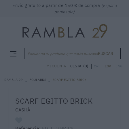
Envío gratuito a partir de 150 € de compra
(España
península)
BUSCAR
Encuentra el producto que estás buscando...
CESTA
(0)
MI CUENTA
CAT
ESP
ENG
RAMBLA 29
FOULARDS
SCARF EGITTO BRICK
SCARF EGITTO BRICK
CASHÀ
Referencia:
EGITTO BRICK