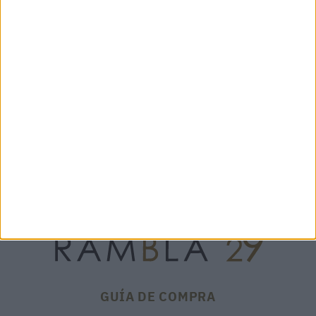
FULAR PAPRIKA MULTI –
FULAR POLLOK NATURAL -
GAYNOR BONGARD
GAYNOR BONGARD
125,00 €
135,00 €
GUÍA DE COMPRA