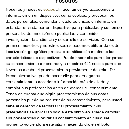
nosotros
Referencia:
5601/E313
Nosotros y nuestros
socios
almacenamos y/o accedemos a
información en un dispositivo, como cookies, y procesamos
datos personales, como identificadores únicos e información
estándar enviada por un dispositivo para publicidad y contenido
personalizado, medición de publicidad y contenido,
Pamela de rafia con bordado floral – Grevi
investigación de audiencia y desarrollo de servicios.
Con su
Sombrero tipo pamela de la marca italiana
permiso, nosotros y nuestros socios podemos utilizar datos de
Grevi, completamente hecho a mano en
localización geográfica precisa e identificación mediante las
características de dispositivos. Puede hacer clic para otorgarnos
Italia con un trenzado artesanal de rafia. El
su consentimiento a nosotros y a nuestros 421 socios para que
ala ancha está decorada con un delicado
llevemos a cabo el procesamiento previamente descrito. De
bordado floral en tonos naturales que aporta
forma alternativa, puede hacer clic para denegar su
un toque de sofisticación y frescura
consentimiento o acceder a información más detallada y
veraniega.
cambiar sus preferencias antes de otorgar su consentimiento.
Características:
Tenga en cuenta que algún procesamiento de sus datos
personales puede no requerir de su consentimiento, pero usted
Altura de la copa: 9 cm
tiene el derecho de rechazar tal procesamiento. Sus
Ancho del ala: 17 cm
preferencias se aplicarán solo a este sitio web. Puede cambiar
sus preferencias o retirar su consentimiento en cualquier
Bordado decorativo de rafia
momento volviendo a este sitio y haciendo clic en el botón