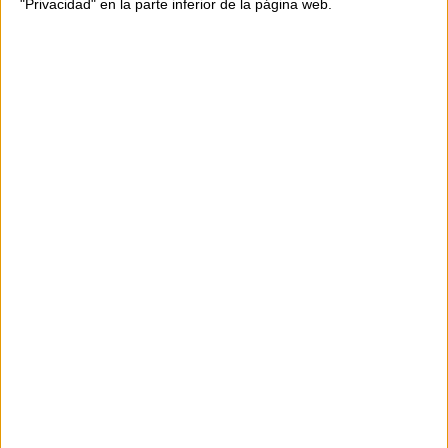
"Privacidad" en la parte inferior de la página web.
Composición: 100% rafia
Una pieza elegante y atemporal, perfecta
para protegerte del sol con estilo.