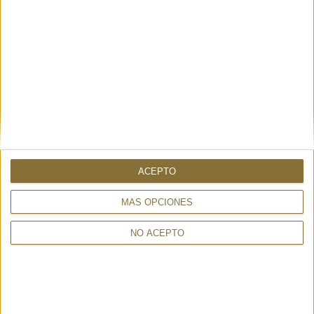
DISPONIBILIDAD
Este producto está disponible
Envío en 24-48 horas.
149,00 €
ACEPTO
MÁS OPCIONES
NO ACEPTO
TAMBIÉN PUEDE INTERESARTE