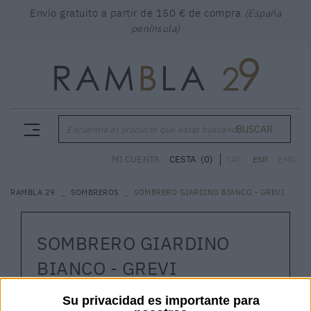
Envío gratuito a partir de 150 € de compra
(España
península)
BUSCAR
Encuentra el producto que estás buscando...
CESTA
(0)
MI CUENTA
CAT
ESP
ENG
RAMBLA 29
SOMBREROS
SOMBRERO GIARDINO BIANCO - GREVI
SOMBRERO GIARDINO
BIANCO - GREVI
GREVI
Su privacidad es importante para