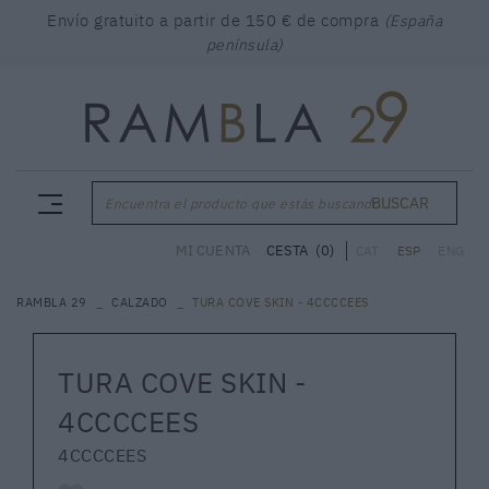
Envío gratuito a partir de 150 € de compra
(España
península)
BUSCAR
Encuentra el producto que estás buscando...
CESTA
(0)
MI CUENTA
CAT
ESP
ENG
RAMBLA 29
CALZADO
TURA COVE SKIN - 4CCCCEES
TURA COVE SKIN -
4CCCCEES
4CCCCEES