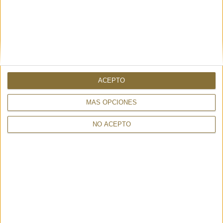
TAMBIÉN PUEDE INTERESARTE
ACEPTO
MÁS OPCIONES
NO ACEPTO
SANDALIA DELTA BULL RUN
KAPOK SOON ZEBRA -
IRONY - UNITED NUDE
4CCCCEES
159,00 €
171,00 €