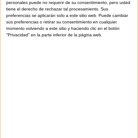
personales puede no requerir de su consentimiento, pero usted
zapato con gran personalidad.
tiene el derecho de rechazar tal procesamiento. Sus
preferencias se aplicarán solo a este sitio web. Puede cambiar
sus preferencias o retirar su consentimiento en cualquier
Detalles:
momento volviendo a este sitio y haciendo clic en el botón
"Privacidad" en la parte inferior de la página web.
Color: beige
Altura: 35 mm
Parte superior: piel de oveja
Forro y plantilla: piel de oveja y tela
Suela: gomaespuma