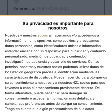
Referencia:
TURA COVE SKIN
Su privacidad es importante para
nosotros
Tura Cove – 4CCCCEES
Nosotros y nuestros
socios
almacenamos y/o accedemos a
Con una silueta imponente inspirada en la
información en un dispositivo, como cookies, y procesamos
energía y la potencia de los
monster trucks
,
datos personales, como identificadores únicos e información
el
Tura Cove
se distingue por los grandes
estándar enviada por un dispositivo para publicidad y contenido
personalizado, medición de publicidad y contenido,
“dientes” de su suela, que evocan los
investigación de audiencia y desarrollo de servicios.
Con su
neumáticos sobredimensionados. Aunque su
permiso, nosotros y nuestros socios podemos utilizar datos de
aspecto transmite intensidad, su perfil en
localización geográfica precisa e identificación mediante las
forma de neumático imita la curva natural al
características de dispositivos. Puede hacer clic para otorgarnos
caminar, ofreciendo una pisada impecable.
su consentimiento a nosotros y a nuestros 421 socios para que
Tan ligero y suave que olvidarás que lo llevas
llevemos a cabo el procesamiento previamente descrito. De
puesto, este modelo combina comodidad
forma alternativa, puede hacer clic para denegar su
consentimiento o acceder a información más detallada y
con estilo. Su parte superior arrugada y la
cambiar sus preferencias antes de otorgar su consentimiento.
hebilla metálica llamativa aportan un aire de
Tenga en cuenta que algún procesamiento de sus datos
carácter y fuerza, convirtiéndolo en un