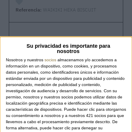
Referencia:
WAIKIKI HEXA BISCUIT
Waikiki Hexa Biscuit – Allan K
Su privacidad es importante para
nosotros
Bolso bandolera tejido de la marca belga
Nosotros y nuestros
socios
almacenamos y/o accedemos a
Allan K, elaborado con la distintiva técnica
información en un dispositivo, como cookies, y procesamos
de tejido Hexa, que crea un patrón
datos personales, como identificadores únicos e información
estándar enviada por un dispositivo para publicidad y contenido
geométrico elegante y contemporáneo. Su
personalizado, medición de publicidad y contenido,
diseño compacto y funcional es ideal para
investigación de audiencia y desarrollo de servicios.
Con su
llevar lo esencial con comodidad durante el
permiso, nosotros y nuestros socios podemos utilizar datos de
día o en ocasiones especiales. La correa de
localización geográfica precisa e identificación mediante las
cuero trenzado permite llevarlo
características de dispositivos. Puede hacer clic para otorgarnos
cómodamente cruzado, mientras que el
su consentimiento a nosotros y a nuestros 421 socios para que
interior forrado en algodón incluye un
llevemos a cabo el procesamiento previamente descrito. De
forma alternativa, puede hacer clic para denegar su
práctico tarjetero y un bolsillo con