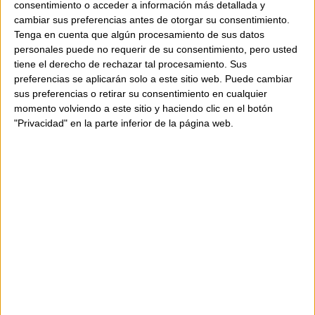
consentimiento o acceder a información más detallada y
cremallera para mantener todo organizado.
cambiar sus preferencias antes de otorgar su consentimiento.
Tenga en cuenta que algún procesamiento de sus datos
personales puede no requerir de su consentimiento, pero usted
Características:
tiene el derecho de rechazar tal procesamiento. Sus
preferencias se aplicarán solo a este sitio web. Puede cambiar
Bolso bandolera tejido
sus preferencias o retirar su consentimiento en cualquier
Correa de cuero trenzado
momento volviendo a este sitio y haciendo clic en el botón
Cierre superior con cremallera
"Privacidad" en la parte inferior de la página web.
Interior con tarjetero y un bolsillo con
cremallera
Forro interior de algodón
Herrajes color níquel
Color: Biscuit (mezcla de tonos)
Composición:
cuero de oveja
Medidas: