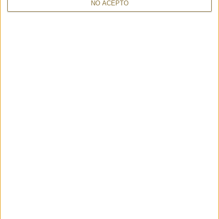
NO ACEPTO
TAMBIÉN PUEDE INTERESARTE
CHANTAL ORCHIDEA 25814 -
NEBO BABY ROSSO - MARCO
VISONA'
TADINI
187,00 €
207,00 €