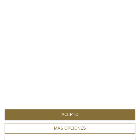
DISPONIBILIDAD
SOLO
1
UNIDAD
Envío en 24-48 horas.
15%
260€
221,00 €
ACEPTO
MÁS OPCIONES